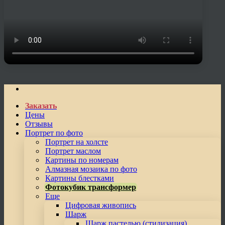
Заказать
Цены
Отзывы
Портрет по фото
Портрет на холсте
Портрет маслом
Картины по номерам
Алмазная мозаика по фото
Картины блестками
Фотокубик трансформер
Еще
Цифровая живопись
Шарж
Шарж пастелью (стилизация)