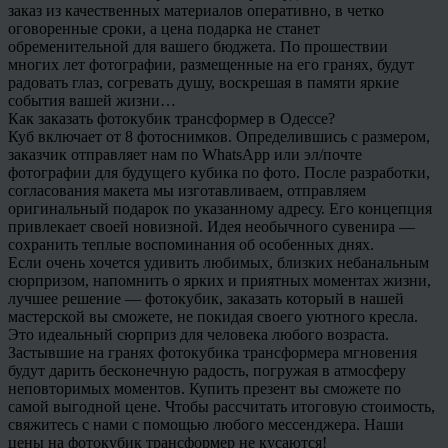
заказ из качественных материалов оперативно, в четко
оговоренные сроки, а цена подарка не станет
обременительной для вашего бюджета. По прошествии
многих лет фотографии, размещенные на его гранях, будут
радовать глаз, согревать душу, воскрешая в памяти яркие
события вашей жизни…
Как заказать фотокубик трансформер в Одессе?
Куб включает от 8 фотоснимков. Определившись с размером,
заказчик отправляет нам по WhatsApp или эл/почте
фотографии для будущего кубика по фото. После разработки,
согласования макета мы изготавливаем, отправляем
оригинальный подарок по указанному адресу. Его концепция
привлекает своей новизной. Идея необычного сувенира —
сохранить теплые воспоминания об особенных днях.
Если очень хочется удивить любимых, близких небанальным
сюрпризом, напомнить о ярких и приятных моментах жизни,
лучшее решение — фотокубик, заказать который в нашей
мастерской вы сможете, не покидая своего уютного кресла.
Это идеальный сюрприз для человека любого возраста.
Застывшие на гранях фотокубика трансформера мгновения
будут дарить бесконечную радость, погружая в атмосферу
неповторимых моментов. Купить презент вы сможете по
самой выгодной цене. Чтобы рассчитать итоговую стоимость,
свяжитесь с нами с помощью любого мессенджера. Наши
цены на фотокубик трансформер не кусаются!