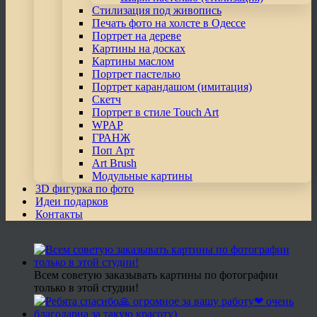
Стилизация под живопись
Печать фото на холсте в Одессе
Портрет на дереве
Картины на досках
Картины маслом
Портрет пастелью
Портрет карандашом (имитация)
Скетч
Портрет в стиле Touch Art
WPAP
ГРАНЖ
Поп Арт
Art Brush
Модульные картины
3D фигурка по фото
Идеи подарков
Контакты
Всем советую заказывать картины по фотографии
только в этой студии!