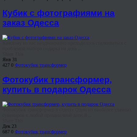
Кубик с фотографиями на
заказ Одесса
Каждому из нас неоднократно приходилось сталкиваться с
проблемой выбора подарка на день ...
Share This
Янв
31
427
0
Фотокубик трансформер
Фотокубик трансформер,
купить в подарок Одесса
Фотокубик трансформер в Одессе Один из наиболее удачных
сувениров к любой праздничной дате: 8 ...
Share This
Дек
23
687
0
Фотокубик трансформер