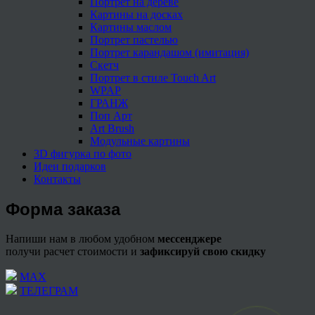
Портрет на дереве
Картины на досках
Картины маслом
Портрет пастелью
Портрет карандашом (имитация)
Скетч
Портрет в стиле Touch Art
WPAP
ГРАНЖ
Поп Арт
Art Brush
Модульные картины
3D фигурка по фото
Идеи подарков
Контакты
Форма заказа
Напиши нам в любом удобном
мессенджере
получи расчет стоимости и
зафиксируй свою скидку
МАХ
ТЕЛЕГРАМ