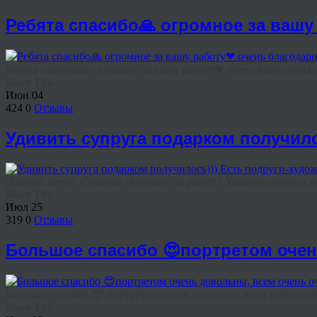
Ребята спасибо🙏 огромное за вашу
Ребята спасибо🙏 огромное за вашу работу❤ очень благодарна за
Share This
Июн
04
424
0
Отзывы
Удивить супруга подарком получило
Добрый вечер! Спасибо огромное за работу! Удивить супруга по
Share This
Июл
25
319
0
Отзывы
Большое спасибо 😍портретом очен
Большое спасибо 😍 портретом очень довольны, всем очень оче
Share This