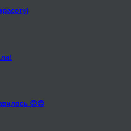
красоту)
или!
авилось 😍😍