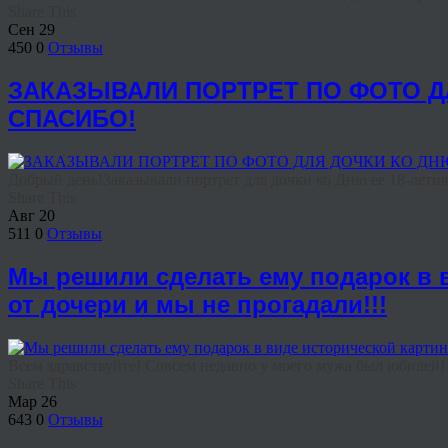
Share This
Сен
29
450
0
Отзывы
ЗАКАЗЫВАЛИ ПОРТРЕТ ПО ФОТО ДЛ
СПАСИБО!
Добрый день!Заказывали портрет для дочки ко Дню ее 18-летия
Share This
Авг
20
511
0
Отзывы
Мы решили сделать ему подарок в 
от дочери и мы не прогадали!!!
Всем здравствуйте! Совсем недавно у моего мужа был юбилей! 
Share This
Мар
26
643
0
Отзывы