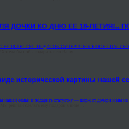
Я ДОЧКИ КО ДНЮ ЕЕ 18-ЛЕТИЯ!.. П
!Хотела бы поблагодарить всю Вашу ...
виде исторической картины нашей се
Мы решили сделать ему подарок в виде ...