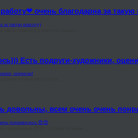
 работу❤ очень благодарна за такую 
 такую красоту) и ещё хочу сказать ...
сь))) Есть подруги-художники, оцен
дарком получилось))) Есть ...
ь довольны, всем очень очень понр
нь понравилось 😍😍 Спасибо большое ...