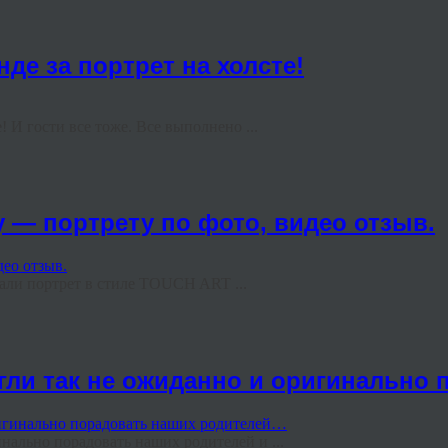
де за портрет на холсте!
 И гости все тоже. Все выполнено ...
 — портрету по фото, видео отзыв.
али портрет в стиле TOUCH ART ...
огли так не ожиданно и оригинально
нально порадовать наших родителей и ...