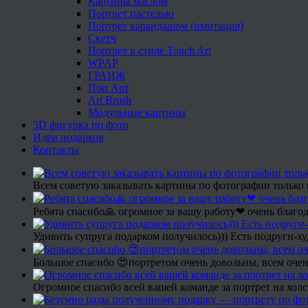
Картины маслом
Портрет пастелью
Портрет карандашом (имитация)
Скетч
Портрет в стиле Touch Art
WPAP
ГРАНЖ
Поп Арт
Art Brush
Модульные картины
3D фигурка по фото
Идеи подарков
Контакты
Всем советую заказывать картины по фотографии только 
Ребята спасибо🙏 огромное за вашу работу❤ очень благод
Удивить супруга подарком получилось))) Есть подруги-х
Большое спасибо 😍портретом очень довольны, всем очен
Огромное спасибо всей вашей команде за портрет на холс