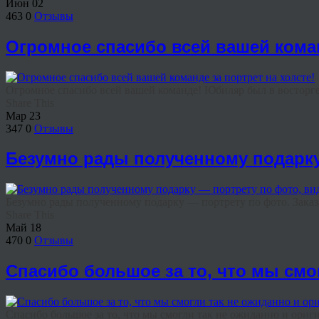
Июн
02
463
0
Отзывы
Огромное спасибо всей вашей коман
Огромное спасибо всей вашей команде! Юбиляр был в восторге!
Share This
Мар
23
347
0
Отзывы
Безумно рады полученному подарку
Безумно рады полученному подарку — портрету по фото. Заказ
Share This
Май
18
470
0
Отзывы
Спасибо большое за то, что мы см
Спасибо большое за то, что мы смогли так не ожиданно и ориги